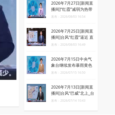
2026年7月27日[新闻直
播间]“红霞”减弱为热带
低压 今早移入湖南境内
发布：2026/08/03 16:54
2026年7月25日[新闻直
播间]台风“红霞”逼近 直
扑广东沿海
发布：2026/08/03 16:49
2026年7月15日中央气
象台继续发布暴雨黄色
和强对流天气蓝色预警_
发布：2026/07/15 16:50
黄河流域及四川盆地将
有强降水
2026年7月13日[新闻直
播间]台风“巴威”北上_台
风影响东北等地_辽宁吉
发布：2026/07/14 10:43
林等地有强降水