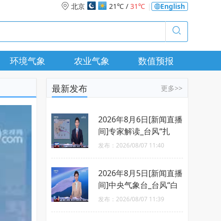
北京
21℃ /
31℃
|
English
环境气象
农业气象
数值预报
最新发布
更多>>
2026年8月6日[新闻直播
间]专家解读_台风“扎
堆”来袭_是否会相互影
发布：2026/08/07 11:40
响
2026年8月5日[新闻直播
间]中央气象台_台风“白
海豚”7日移入东海_向华
发布：2026/08/07 11:39
东沿海靠近