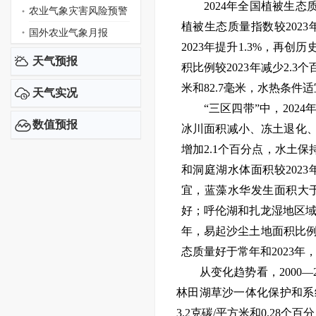
2024
年全国
植被生态
农业气象灾害风险预警
植被生态质量指数较
2023
国外农业气象月报
2023
年提升
1.3%
，
再创历
天气预报
积
比例
较
2023
年减少
2.3
个
米和
82.7
毫米，水热条件适
天气实况
“三区四带”中，
2024
数值预报
冰川面积减小、冻土退化
增加
2.1
个百分点，水土保
和洞庭湖水体面积较
2023
宜，蓝藻水华发生面积大
好；呼伦湖和扎龙湿地区
年，
易起沙尘土地面积
比
态质量好于常年和
2023
年
从变化趋势看，
2000
—
林田湖草沙一体化保护和系
3.2
克碳
/
平方米和
0.28
个百分