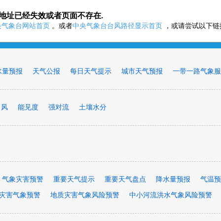
地址已经失效或者页面不存在.
。或者
，或请尝试以下链
央气象台网站首页
中央气象台台风路径显示首页
水量预报
天气公报
每日天气提示
城市天气预报
一带一路气象服
风
能见度
强对流
土壤水分
气象灾害预警
重要天气提示
重要天气盘点
降水量预报
气温预
灾害气象预警
地质灾害气象风险预警
中小河流洪水气象风险预警