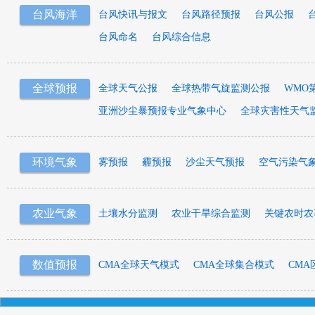
台风海洋
台风快讯与报文
台风路径预报
台风公报
台风命名
台风综合信息
全球预报
全球天气公报
全球热带气旋监测公报
WMO
亚洲沙尘暴预报专业气象中心
全球灾害性天气
环境气象
雾预报
霾预报
沙尘天气预报
空气污染气
农业气象
土壤水分监测
农业干旱综合监测
关键农时农
数值预报
CMA全球天气模式
CMA全球集合模式
CMA