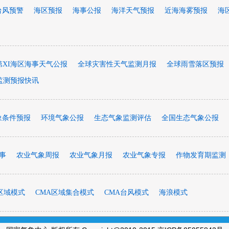
台风预警
海区预报
海事公报
海洋天气预报
近海海雾预报
海
第XI海区海事天气公报
全球灾害性天气监测月报
全球雨雪落区预报
监测预报快讯
象条件预报
环境气象公报
生态气象监测评估
全国生态气象公报
事
农业气象周报
农业气象月报
农业气象专报
作物发育期监测
区域模式
CMA区域集合模式
CMA台风模式
海浪模式