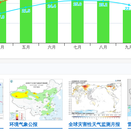
25.6
25.6
25.2
25.2
24.4
24.4
22.
22.
21.5
21.5
7.8
7.8
四月
五月
六月
七月
八月
九
环境气象公报
全球灾害性天气监测月报