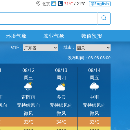
北京
31℃
/ 21℃
|
English
环境气象
农业气象
数值预报
省份：
城市：
发布时间：08-08 08:00
1
08/12
08/13
08/14
二
周三
周四
周五
雨
雷阵雨
多云
中雨
风向
无持续风向
无持续风向
无持续风向
风
微风
微风
微风
℃
33℃
34℃
33℃