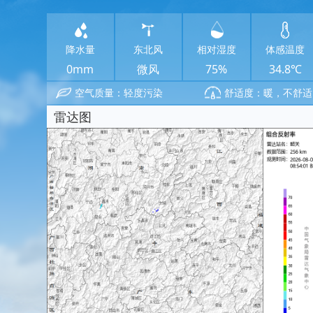
降水量
东北风
相对湿度
体感温度
0mm
微风
75%
34.8℃
空气质量：轻度污染
舒适度：暖，不舒适
雷达图