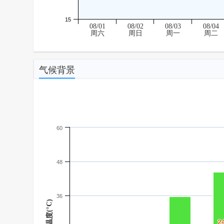
15
08/01
08/02
08/03
08/04
周六
周日
周一
周二
气候背景
60
48
36
温度(°C)
2
2