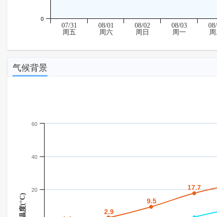
0
07/31
08/01
08/02
08/03
08
周五
周六
周日
周一
周
气候背景
60
40
17.7
17.7
20
温度(°C)
9.5
9.5
2.9
2.9