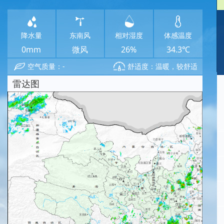
降水量
东南风
相对湿度
体感温度
0mm
微风
26%
34.3℃
空气质量：-
舒适度：温暖，较舒适
雷达图