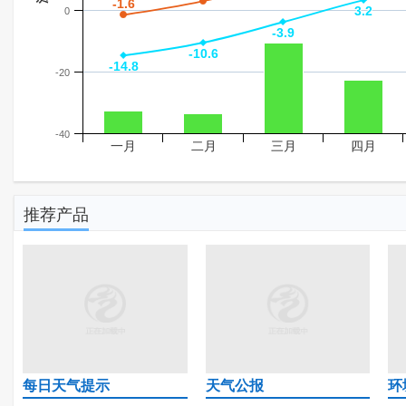
-1.6
-1.6
3.2
3.2
0
-3.9
-3.9
-10.6
-10.6
-14.8
-14.8
-20
-40
一月
二月
三月
四月
推荐产品
每日天气提示
天气公报
环