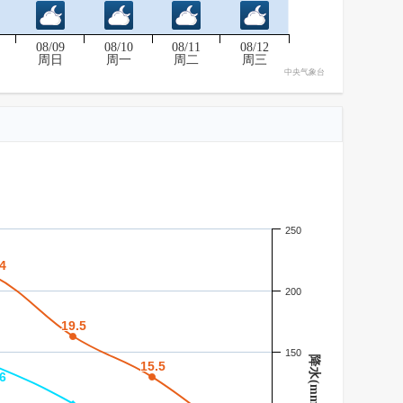
08/09
08/10
08/11
08/12
周日
周一
周二
周三
中央气象台
250
4
4
200
19.5
19.5
150
降水(mm)
15.5
15.5
6
6