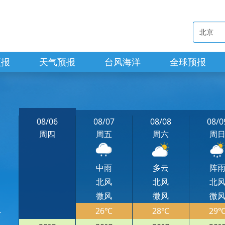
预报
天气预报
台风海洋
全球预报
08/06
08/07
08/08
08/0
周四
周五
周六
周
中雨
多云
阵
北风
北风
北
微风
微风
微
26℃
28℃
29