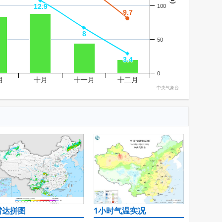
12.9
12.9
100
9.7
9.7
8
8
50
3.4
3.4
0
月
十月
十一月
十二月
中央气象台
雷达拼图
1小时气温实况