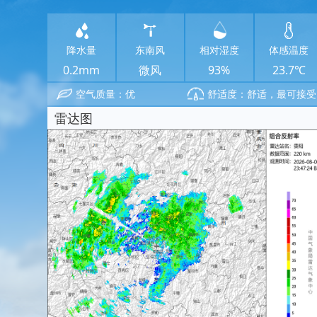
降水量
东南风
相对湿度
体感温度
0.2mm
微风
93%
23.7℃
空气质量：优
舒适度：舒适，最可接受
雷达图