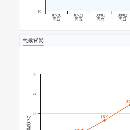
10
07/30
07/31
08/01
08/02
周四
周五
周六
周日
气候背景
30
24
2
2
18
15.9
15.9
温度(°C)