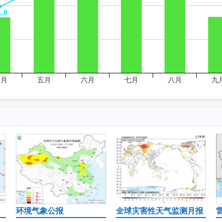
1.8
1.8
四月
五月
六月
七月
八月
九
环境气象公报
全球灾害性天气监测月报