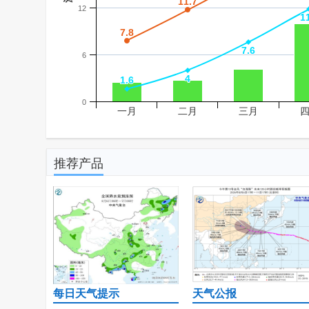
11.7
11.7
12
1
1
7.8
7.8
7.6
7.6
6
4
4
1.6
1.6
0
一月
二月
三月
推荐产品
每日天气提示
天气公报