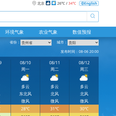
北京
26℃ /
34℃
|
English
环境气象
农业气象
数值预报
省份：
城市：
发布时间：08-06 20:00
9
08/10
08/11
08/12
日
周一
周二
周三
雨
多云
多云
多云
风
东北风
北风
北风
风
微风
微风
微风
℃
28℃
31℃
30℃