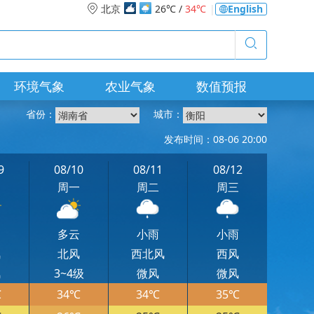
北京
26℃ /
34℃
|
English
环境气象
农业气象
数值预报
省份：
城市：
发布时间：08-06 20:00
9
08/10
08/11
08/12
日
周一
周二
周三
云
多云
小雨
小雨
风
北风
西北风
西风
风
3~4级
微风
微风
℃
34℃
34℃
35℃