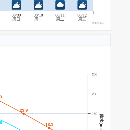
08/09
08/10
08/11
08/12
周日
周一
周二
周三
中央气象台
250
200
3
3
23.9
23.9
150
降水(mm)
8
8
18.1
18.1