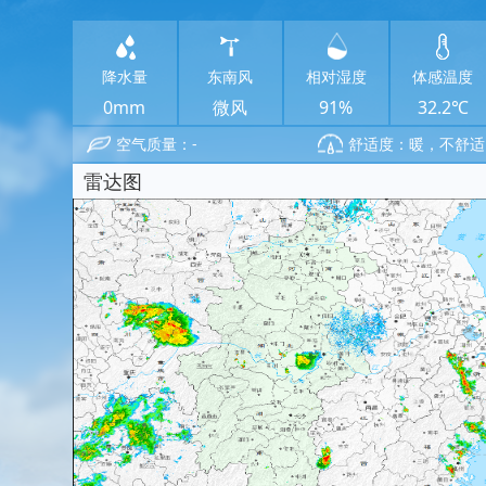
降水量
东南风
相对湿度
体感温度
0mm
微风
91%
32.2℃
空气质量：-
舒适度：暖，不舒适
雷达图