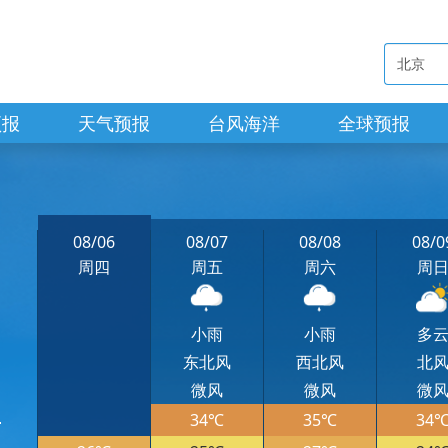
预报
天气预报
台风海洋
全球预报
08/06
08/07
08/08
08/0
周四
周五
周六
周
小雨
小雨
多
东北风
西北风
北
微风
微风
微
34℃
35℃
34