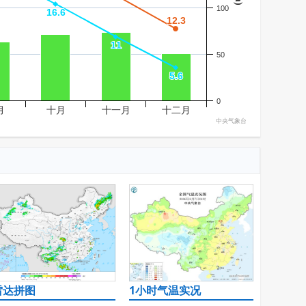
100
16.6
16.6
12.3
12.3
11
11
50
5.6
5.6
0
月
十月
十一月
十二月
中央气象台
雷达拼图
1小时气温实况