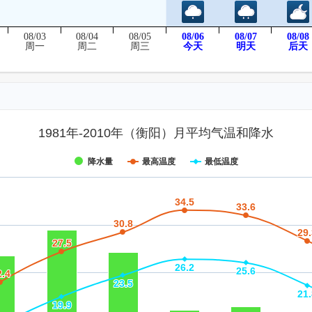
08/03
08/04
08/05
08/06
08/07
08/08
后天
周一
周二
周三
今天
明天
1981年-2010年（衡阳）月平均气温和降水
降水量
最高温度
最低温度
34.5
34.5
33.6
33.6
30.8
30.8
29.
29.
27.5
27.5
26.2
26.2
25.6
25.6
2.4
2.4
23.5
23.5
21.
21.
19.9
19.9