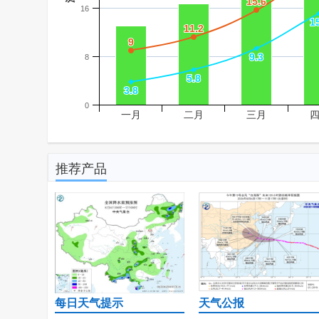
15.6
15.6
16
1
1
11.2
11.2
9
9
9.3
9.3
8
5.8
5.8
3.8
3.8
0
一月
二月
三月
推荐产品
每日天气提示
天气公报