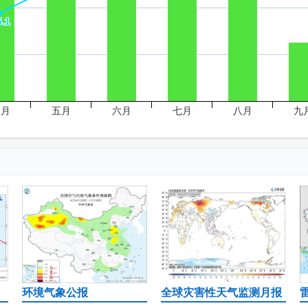
5.1
5.1
四月
五月
六月
七月
八月
九
环境气象公报
全球灾害性天气监测月报