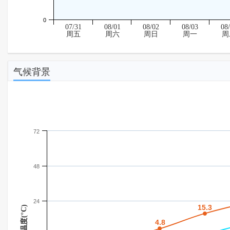
0
07/31
08/01
08/02
08/03
08
周五
周六
周日
周一
周
气候背景
72
48
24
15.3
15.3
温度(°C)
4.8
4.8