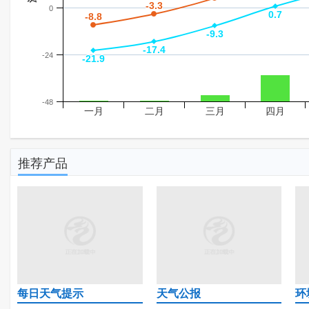
-3.3
-3.3
0
0.7
0.7
-8.8
-8.8
-9.3
-9.3
-17.4
-17.4
-24
-21.9
-21.9
-48
一月
二月
三月
四月
推荐产品
每日天气提示
天气公报
环