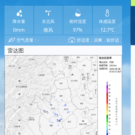
降水量
东北风
相对湿度
体感温度
0mm
微风
97%
12.7℃
空气质量：-
舒适度：凉爽，较舒适
雷达图