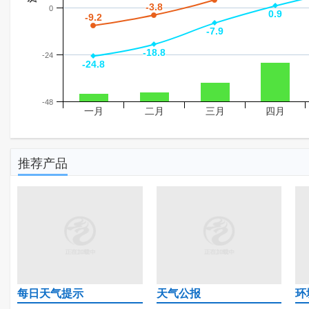
-3.8
-3.8
0
0.9
0.9
-9.2
-9.2
-7.9
-7.9
-18.8
-18.8
-24
-24.8
-24.8
-48
一月
二月
三月
四月
推荐产品
每日天气提示
天气公报
环