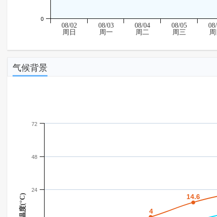
0
08/02
08/03
08/04
08/05
08
周日
周一
周二
周三
周
气候背景
72
48
24
温度(°C)
14.6
14.6
4
4