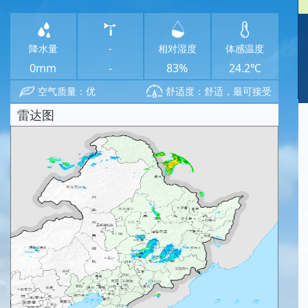
降水量
-
相对湿度
体感温度
0mm
-
83%
24.2℃
空气质量：优
舒适度：舒适，最可接受
雷达图