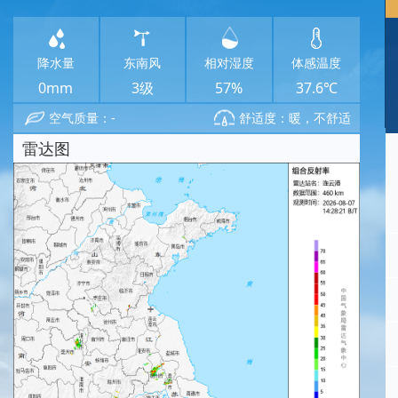
降水量
东南风
相对湿度
体感温度
0mm
3级
57%
37.6℃
空气质量：-
舒适度：暖，不舒适
雷达图