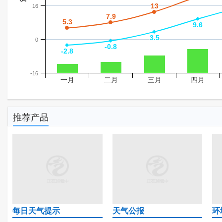
13
13
16
7.9
7.9
5.3
5.3
9.6
9.6
3.5
3.5
0
-0.8
-0.8
-2.8
-2.8
-16
一月
二月
三月
四月
推荐产品
每日天气提示
天气公报
环