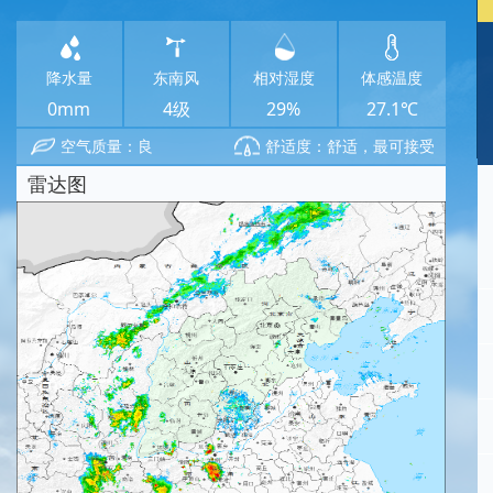
降水量
东南风
相对湿度
体感温度
0mm
4级
29%
27.1℃
空气质量：良
舒适度：舒适，最可接受
雷达图