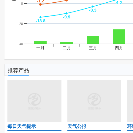
-1.2
-1.2
4.2
4.2
0
-3.3
-3.3
-9.9
-9.9
-13.8
-13.8
-20
-40
一月
二月
三月
四月
推荐产品
每日天气提示
天气公报
环