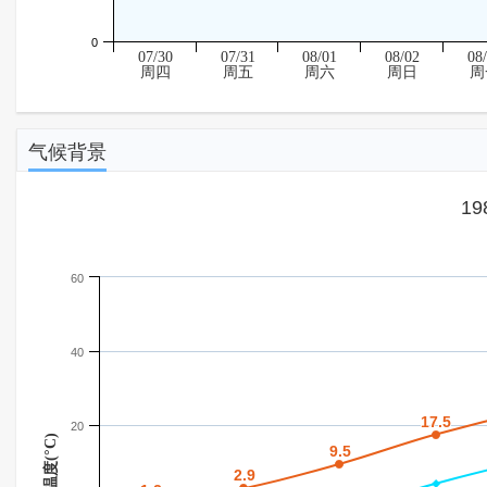
0
07/30
07/31
08/01
08/02
08
周四
周五
周六
周日
周
气候背景
1
60
40
17.5
17.5
20
温度(°C)
9.5
9.5
2.9
2.9