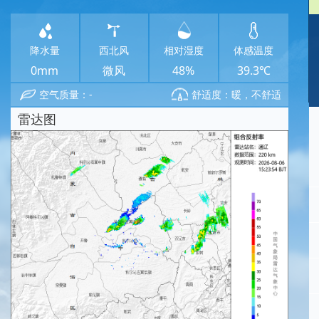
降水量
西北风
相对湿度
体感温度
0mm
微风
48%
39.3℃
空气质量：-
舒适度：暖，不舒适
雷达图