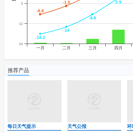
2.9
2.9
-1.5
-1.5
0
-6.6
-6.6
-6.6
-6.6
-12
-14
-14
-18.2
-18.2
-24
一月
二月
三月
四月
推荐产品
每日天气提示
天气公报
环