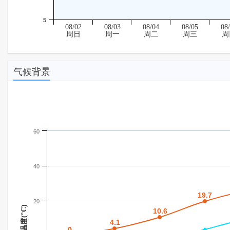
5
08/02
08/03
08/04
08/05
08
周日
周一
周二
周三
周
气候背景
60
40
19.7
19.7
20
温度(°C)
10.6
10.6
4.1
4.1
0
0