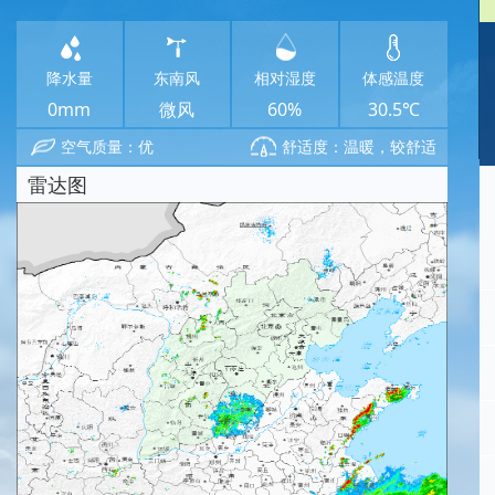
降水量
东南风
相对湿度
体感温度
0mm
微风
60%
30.5℃
空气质量：优
舒适度：温暖，较舒适
雷达图