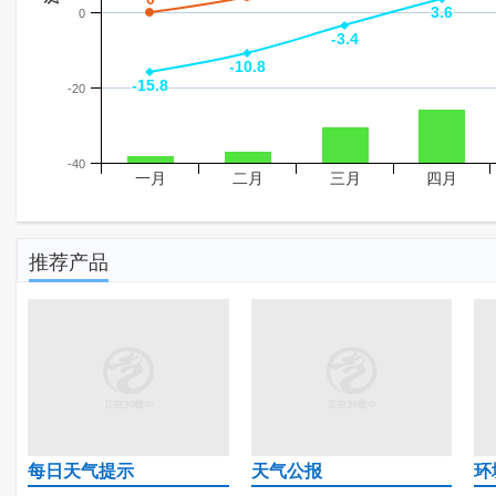
3.6
3.6
0
-3.4
-3.4
-10.8
-10.8
-15.8
-15.8
-20
-40
一月
二月
三月
四月
推荐产品
每日天气提示
天气公报
环