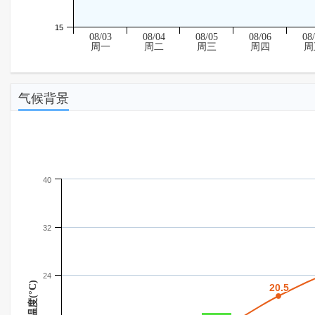
15
08/03
08/04
08/05
08/06
08
周一
周二
周三
周四
周
气候背景
40
32
24
温度(°C)
20.5
20.5