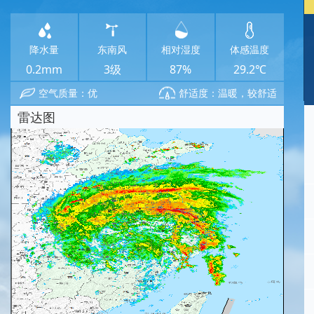
降水量
东南风
相对湿度
体感温度
0.2mm
3级
87%
29.2℃
空气质量：优
舒适度：温暖，较舒适
雷达图