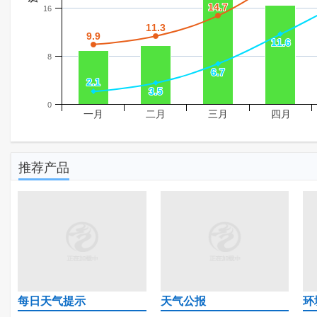
14.7
14.7
16
11.3
11.3
9.9
9.9
11.6
11.6
8
6.7
6.7
2.1
2.1
3.5
3.5
0
一月
二月
三月
四月
推荐产品
每日天气提示
天气公报
环