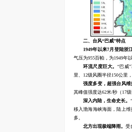
二
、
台风“巴威”特点
1949年以来7月登陆浙
气压为955百帕，为1949
环流尺度巨大。
“巴威
里、12级风圈半径150公
强度多变，超强台风维
其峰值强度达62米/秒（1
深入内陆，生命史长。
移入渤海海峡海面，陆上维持
多。
北方出现极端降雨。
受