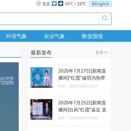
北京
34℃
/ 23℃
|
English
环境气象
农业气象
数值预报
最新发布
更多>>
2026年7月27日[新闻直
播间]“红霞”减弱为热带
低压 今早移入湖南境内
发布：2026/08/03 16:54
2026年7月25日[新闻直
播间]台风“红霞”逼近 直
扑广东沿海
发布：2026/08/03 16:49