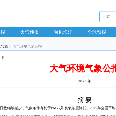
预报
天气预报
台风海洋
全球预报
境气象
大气环境气象公报
打印
大气环境气象公
2025
年
摘 要
霾日数继续减少，气象条件有利于PM
和臭氧浓度降低。2025年全国平均霾
2.5