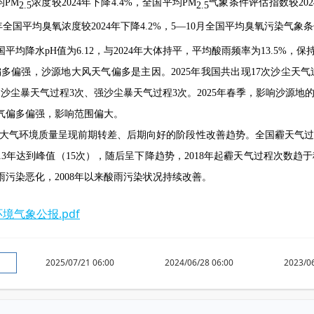
均PM
浓度较2024年下降4.4%，全国平均PM
气象条件评估指数较202
2.5
2.5
年全国平均臭氧浓度较2024年下降4.2%，5—10月全国平均臭氧污染气象
国平均降水pH值为6.12，与2024年大体持平，平均酸雨频率为13.5%
气偏多偏强，沙源地大风天气偏多是主因。2025年我国共出现17次沙尘天
沙尘暴天气过程3次、强沙尘暴天气过程3次。2025年春季，影响沙源地
天气偏多偏强，影响范围偏大。
我国大气环境质量呈现前期转差、后期向好的阶段性改善趋势。全国霾天气过
2013年达到峰值（15次），随后呈下降趋势，2018年起霾天气过程次
国酸雨污染恶化，2008年以来酸雨污染状况持续改善。
环境气象公报.pdf
2025/07/21 06:00
2024/06/28 06:00
2023/06