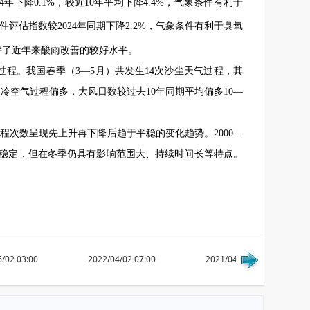
4年下降0.1%，较近10年平均下降4.4%，气象条件有利于
条件评估指数较2024年同期下降2.2%，气象条件有利于臭氧
，保持了近年来酸雨改善的较好水平。
气过程。我国春季（3—5月）共发生14次沙尘天气过程，其
的冷空气过程偏多，大风日数较过去10年同期平均偏多10—
程次数呈现先上升再下降后趋于平稳的变化趋势。2000—
数趋于稳定，但在冬季仍具有影响范围大、持续时间长等特点。
/02 03:00
2022/04/02 07:00
2021/04/02 06:00