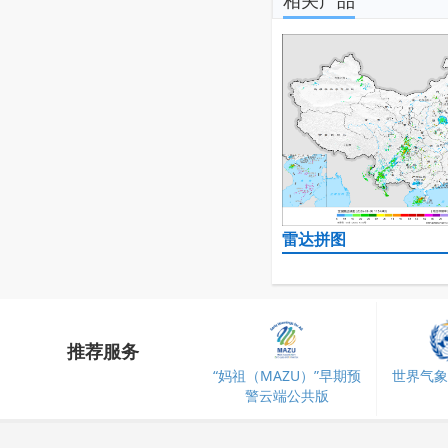
相关产品
雷达拼图
推荐服务
“妈祖（MAZU）”早期预
世界气象
警云端公共版