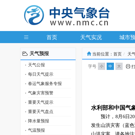
首页
天气实况
城市
天气预报
当前位置：
首页
天
天气公报
字号
小
中
大
每日天气提示
春运气象服务专报
气象灾害预警
重要天气提示
水利部和中国气
重要天气盘点
预计，
8月6日2
降水量预报
发生山洪灾害（蓝色
气温预报
山洪灾害，请各地注