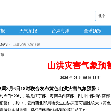
预报
天气预报
台风海洋
全球预报
气预报
山洪灾害气象预警
打印
山洪灾害气象预
2026
年
08
月
06
日
18
时
象局
8月6日18时
联合发布
黄
色山洪灾害气象预警：
0时至7日20时
，
黑龙江东部、海南岛西南部、四川中部和西南部
预警），其中，云南西北部局地发生山洪灾害可能性较大（黄色
意做好实时监测、防汛预警和转移避险等防范工作。