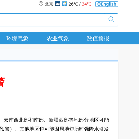
北京
26℃ /
34℃
|
English
环境气象
农业气象
数值预报
警
、云南西北部和南部、新疆西部等地部分地区可能
预警）
。其他地区也可能因局地短历时强降水引发