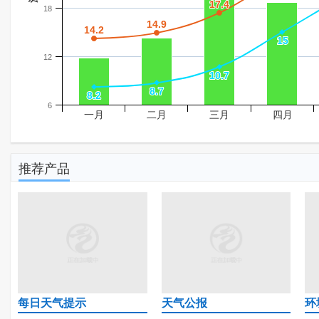
17.4
17.4
18
14.9
14.9
14.2
14.2
15
15
12
10.7
10.7
8.7
8.7
8.2
8.2
6
一月
二月
三月
四月
推荐产品
每日天气提示
天气公报
环