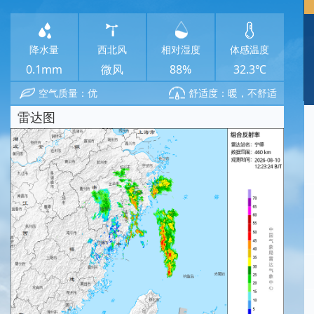
降水量
西北风
相对湿度
体感温度
0.1mm
微风
88%
32.3℃
空气质量：优
舒适度：暖，不舒适
雷达图