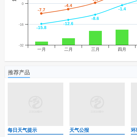
0
-4.4
-4.4
-1.4
-1.4
-7.7
-7.7
-8.6
-8.6
-12.6
-12.6
-16
-15.8
-15.8
-32
一月
二月
三月
四月
推荐产品
每日天气提示
天气公报
环