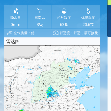
降水量
东南风
相对湿度
体感温度
0mm
3级
63%
20.6℃
空气质量：优
舒适度：舒适，最可接受
雷达图