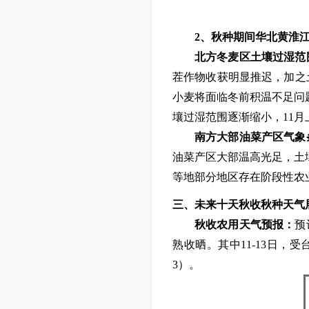
2、
秋种期间华北黄淮
北方冬麦区土壤过湿范
茬作物收获
明显
推迟，加之
小麦将面临冬前积温不足
问
壤过湿范围逐渐缩小，
11
南方
大部
油菜产区
气象
油菜产区大部温高光足，土
等地部分地区
存在阶段性
农
三、
未来十天
秋收秋种天气
秋收
农用
天气预报：
预
熟收晒。
其中
11
-13
日，受
3）
。