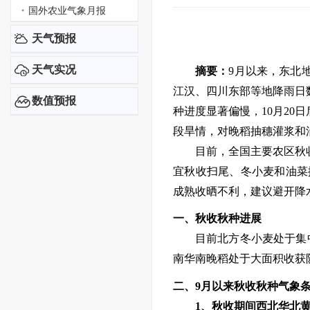
国外农业气象月报
天气预报
天气实况
摘要：
9月以来，东北
江汉、四川东部
等地降雨日
数值预报
种进度显著偏慢，10月20
段旱情
，对晚稻抽穗灌浆和
目前，全国
主要农区秋
宜
秋收扫尾、冬小麦和油菜
成熟
收晒
不利，
建议避开降
一、
秋收秋种进展
目前
北方冬小麦
处于
集
南华南晚稻
处于大面积收获
二、
9月以来秋收秋种气象
1
、
秋收
期间西北华北