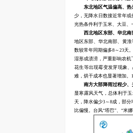
东北地区
气温偏高、
热
少，
无降水日数接近常年或
光热条件利于玉米、大豆、
西北地区东部、华北南
地区东部、华北南部、黄淮
数较常年同期偏多8～
23
天
湿形成渍涝，严重影响农机
花生等出现霉变发芽现象、
难，
烘干成本也显著增加。
南方大部
降雨过程少、
显寒露风天气，总体利于玉
天，降水偏少3～
8
成，部分
比偏慢。台风“塔巴”、“米