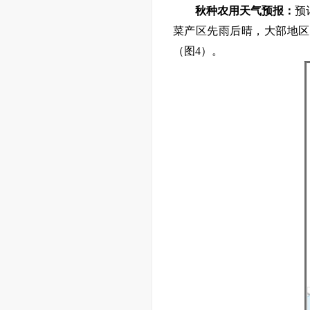
秋种农用
天气预报：
预
菜产区先雨后晴，
大部地区
（图
4
）
。