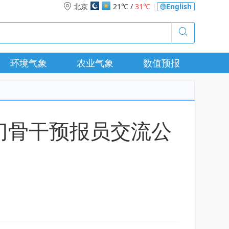
北京
21℃ /
31℃
|
English
环境气象
农业气象
数值预报
门骨干预报员交流公