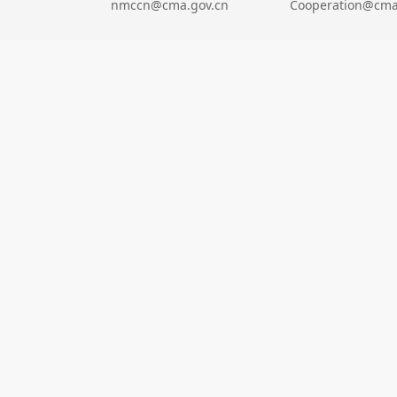
nmccn@cma.gov.cn
Cooperation@cma