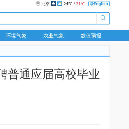
北京
24℃ /
31℃
|
English
环境气象
农业气象
数值预报
招聘普通应届高校毕业