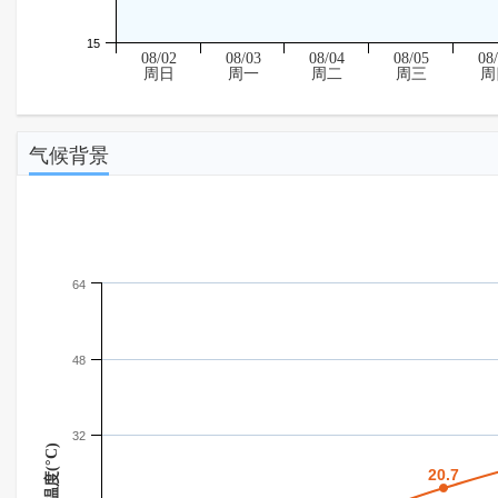
15
08/02
08/03
08/04
08/05
08
周日
周一
周二
周三
周
气候背景
64
48
32
温度(°C)
20.7
20.7