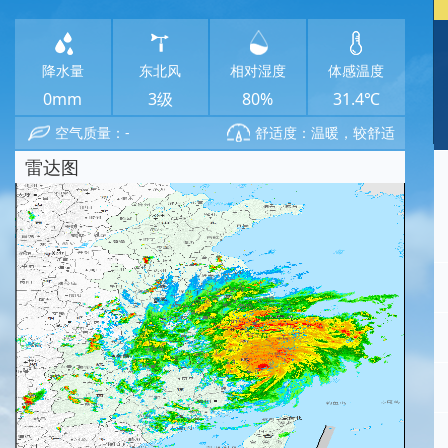
降水量
东北风
相对湿度
体感温度
0mm
3级
80%
31.4℃
空气质量：-
舒适度：温暖，较舒适
雷达图