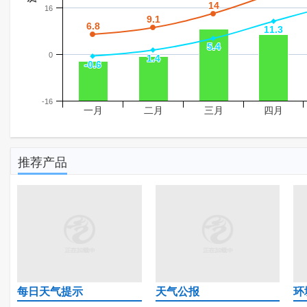
14
14
16
9.1
9.1
6.8
6.8
11.3
11.3
5.4
5.4
0
1.4
1.4
-0.6
-0.6
-16
一月
二月
三月
四月
推荐产品
每日天气提示
天气公报
环