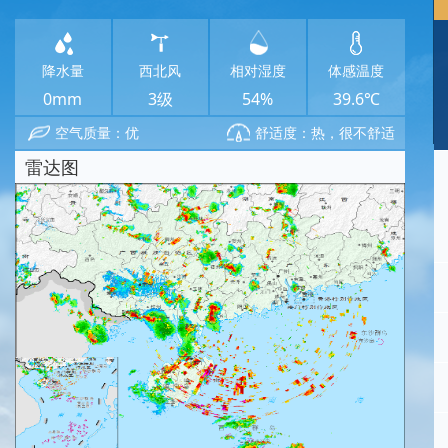
降水量
西北风
相对湿度
体感温度
0mm
3级
54%
39.6℃
空气质量：优
舒适度：热，很不舒适
雷达图