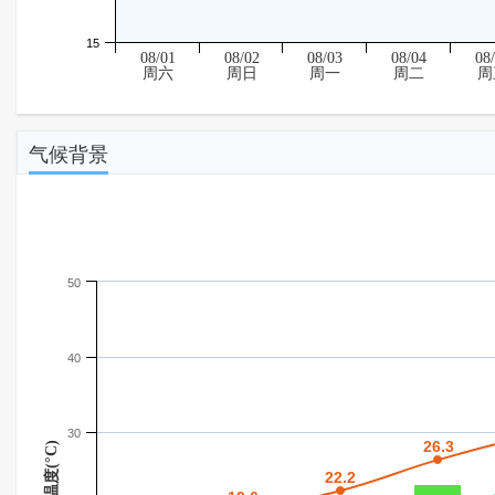
15
08/01
08/02
08/03
08/04
08
周六
周日
周一
周二
周
气候背景
50
40
30
26.3
26.3
温度(°C)
22.2
22.2