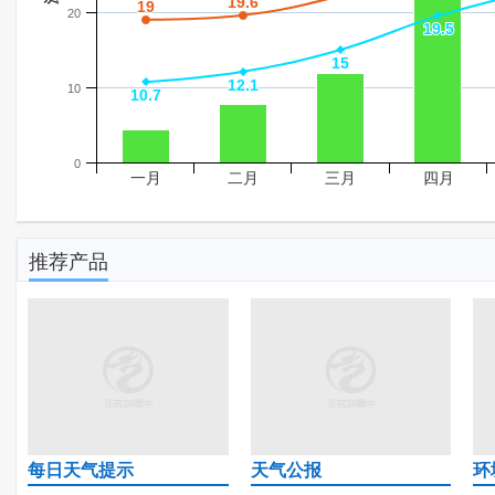
19.6
19.6
19
19
20
19.5
19.5
15
15
12.1
12.1
10
10.7
10.7
0
一月
二月
三月
四月
推荐产品
每日天气提示
天气公报
环