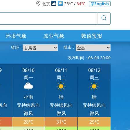
北京
26℃ /
34℃
|
English
环境气象
农业气象
数值预报
省份：
城市：
发布时间：08-06 20:00
9
08/10
08/11
08/12
日
周一
周二
周三
云
小雨
晴
晴
风向
无持续风向
无持续风向
无持续风向
风
微风
微风
微风
℃
28℃
31℃
29℃