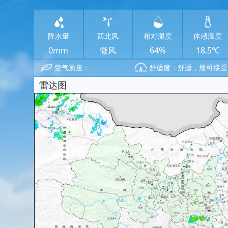
降水量
西北风
相对湿度
体感温度
0mm
微风
64%
18.5℃
空气质量：-
舒适度：舒适，最可接受
雷达图