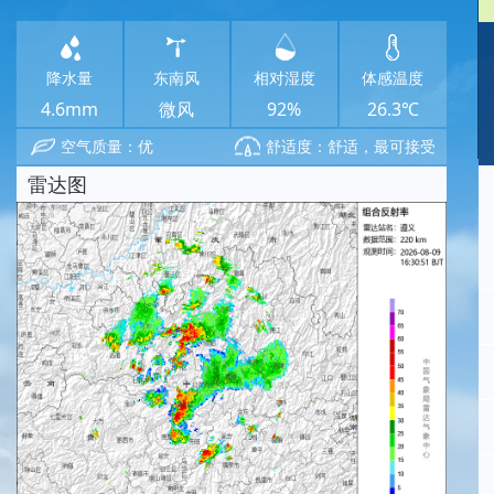
降水量
东南风
相对湿度
体感温度
4.6mm
微风
92%
26.3℃
空气质量：优
舒适度：舒适，最可接受
雷达图