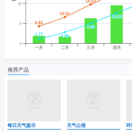
15.53
15.53
16
10.51
10.51
12.12
12.12
6.82
6.82
8
7.98
7.98
1.77
1.77
4.46
4.46
0
一月
二月
三月
四月
推荐产品
每日天气提示
天气公报
环