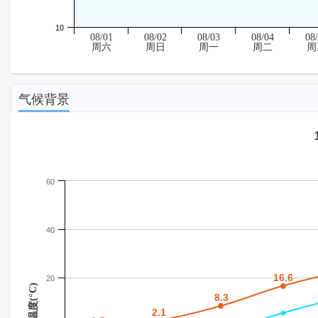
10
08/01
08/02
08/03
08/04
08
周六
周日
周一
周二
周
气候背景
60
40
16.6
16.6
20
温度(°C)
8.3
8.3
2.1
2.1