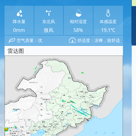
降水量
东北风
相对湿度
体感温度
0mm
微风
58%
19.1℃
空气质量：优
舒适度：凉爽，较舒适
雷达图