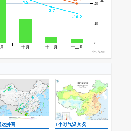
-0.3
-0.3
4.5
4.5
20
-3.7
-3.7
-10.2
-10.2
10
0
月
十月
十一月
十二月
中央气象台
雷达拼图
1小时气温实况