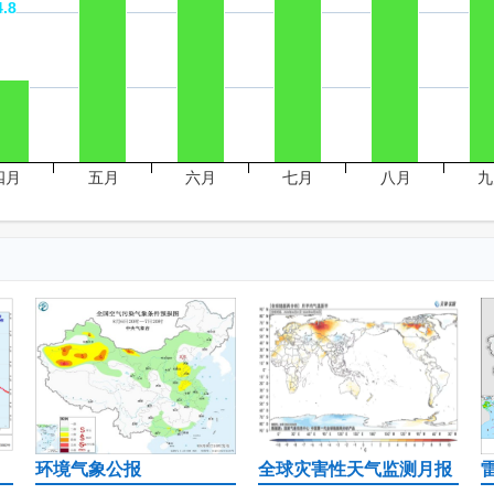
4.8
4.8
四月
五月
六月
七月
八月
九
环境气象公报
全球灾害性天气监测月报