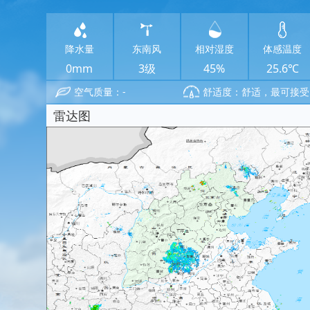
降水量
东南风
相对湿度
体感温度
0mm
3级
45%
25.6℃
空气质量：-
舒适度：舒适，最可接受
雷达图