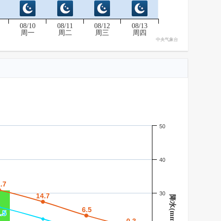
08/10
08/11
08/12
08/13
周一
周二
周三
周四
中央气象台
50
40
.7
.7
30
14.7
14.7
降水(mm)
6.5
6.5
.5
.5