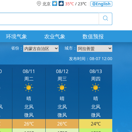
北京
35℃
/ 23℃
|
English
环境气象
农业气象
数值预报
省份：
城市：
发布时间：08-07 12:00
0
08/11
08/12
08/13
一
周二
周三
周四
雨
晴
晴
晴
风
北风
北风
北风
风
微风
微风
微风
℃
26℃
26℃
24℃