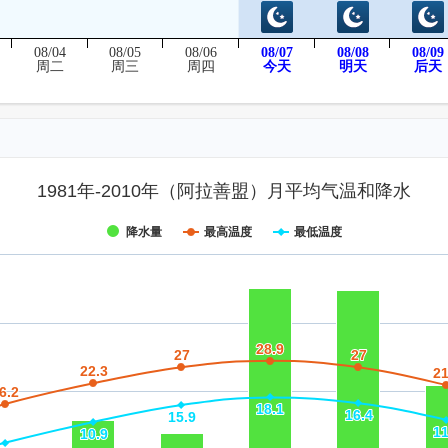
08/04
08/05
08/06
08/07
08/08
08/09
后天
周二
周三
周四
今天
明天
1981年-2010年（阿拉善盟）月平均气温和降水
降水量
最高温度
最低温度
28.9
28.9
27
27
27
27
22.3
22.3
21
21
6.2
6.2
18.1
18.1
16.4
16.4
15.9
15.9
11
11
10.9
10.9