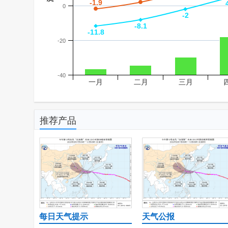
-1.9
-1.9
0
-2
-2
-8.1
-8.1
-11.8
-11.8
-20
-40
一月
二月
三月
推荐产品
每日天气提示
天气公报