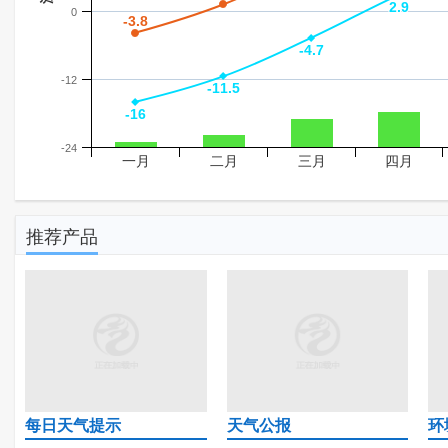
2.9
2.9
0
-3.8
-3.8
-4.7
-4.7
-12
-11.5
-11.5
-16
-16
-24
一月
二月
三月
四月
推荐产品
每日天气提示
天气公报
环