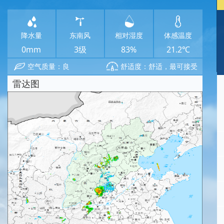
降水量
东南风
相对湿度
体感温度
0mm
3级
83%
21.2℃
空气质量：良
舒适度：舒适，最可接受
雷达图