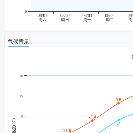
0
08/01
08/02
08/03
08/04
08
周六
周日
周一
周二
周
气候背景
30
15
9.5
9.5
0
-3.4
-3.4
温度(°C)
-3
-3
-13.5
-13.5