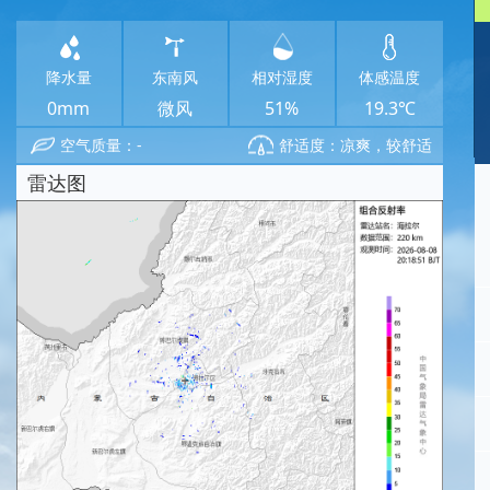
降水量
东南风
相对湿度
体感温度
0mm
微风
51%
19.3℃
空气质量：-
舒适度：凉爽，较舒适
雷达图