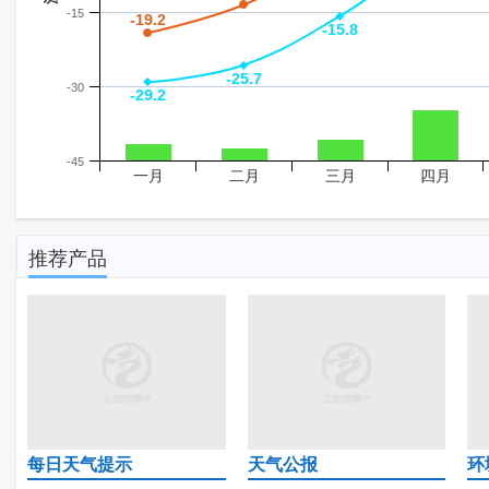
-15
-19.2
-19.2
-15.8
-15.8
-25.7
-25.7
-30
-29.2
-29.2
-45
一月
二月
三月
四月
推荐产品
每日天气提示
天气公报
环