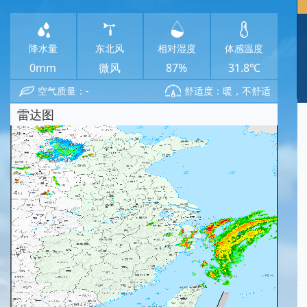
降水量
东北风
相对湿度
体感温度
0mm
微风
87%
31.8℃
空气质量：-
舒适度：暖，不舒适
雷达图