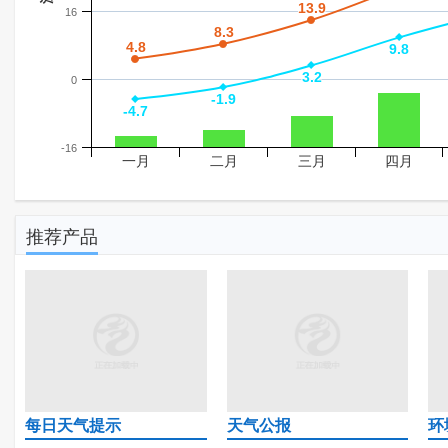
13.9
13.9
16
8.3
8.3
4.8
4.8
9.8
9.8
3.2
3.2
0
-1.9
-1.9
-4.7
-4.7
-16
一月
二月
三月
四月
推荐产品
每日天气提示
天气公报
环