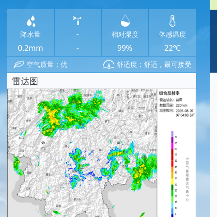
降水量
-
相对湿度
体感温度
0.2mm
-
99%
22℃
空气质量：优
舒适度：舒适，最可接受
雷达图