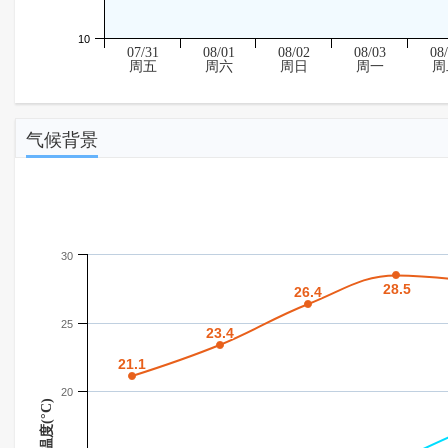
10
07/31
08/01
08/02
08/03
08
周五
周六
周日
周一
周
气候背景
30
28.5
28.5
26.4
26.4
25
23.4
23.4
21.1
21.1
20
温度(°C)