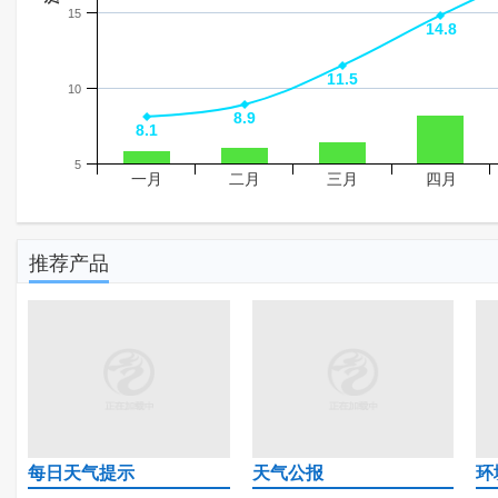
15
14.8
14.8
11.5
11.5
10
8.9
8.9
8.1
8.1
5
一月
二月
三月
四月
推荐产品
每日天气提示
天气公报
环