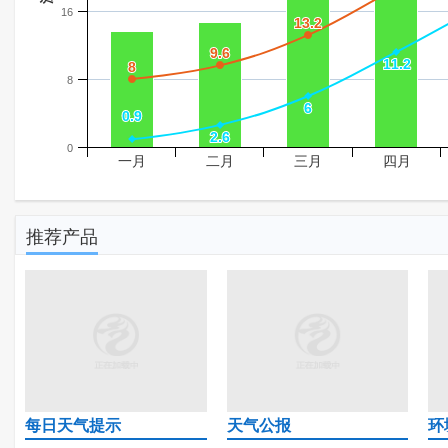
16
13.2
13.2
9.6
9.6
11.2
11.2
8
8
8
6
6
0.9
0.9
2.6
2.6
0
一月
二月
三月
四月
推荐产品
每日天气提示
天气公报
环