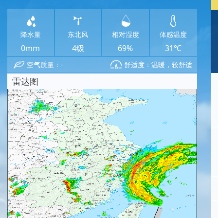
降水量
东北风
相对湿度
体感温度
0mm
4级
69%
31℃
空气质量：-
舒适度：温暖，较舒适
雷达图