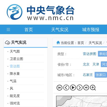
首页
天气实况
城市预报
天气实况
当前位置：
首页
天气实况
天气图
雷达拼图
单站
类型：
卫星云图
北京
天津
河
省份/市：
雷达图
广东
广西
海
降水量
石家庄
张家口
城市/地区：
气温
风
能见度
强对流