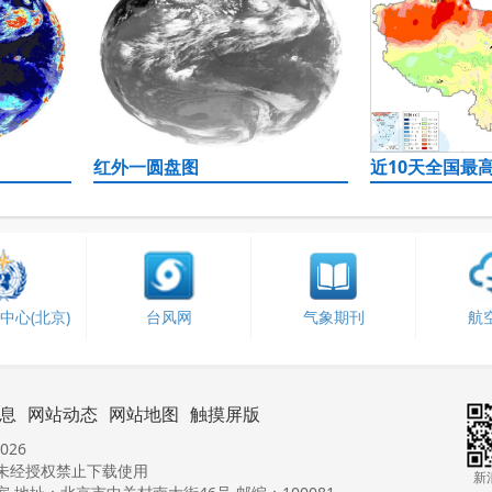
红外一圆盘图
近10天全国最
中心(北京)
台风网
气象期刊
航
息
网站动态
网站地图
触摸屏版
026
未经授权禁止下载使用
新