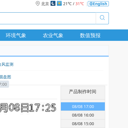
北京
21℃ /
31℃
|
English
环境气象
农业气象
数值预报
台风监测
圆盘图
7:00
产品制作时间
08/08 17:00
08/08 16:00
08/08 15:00