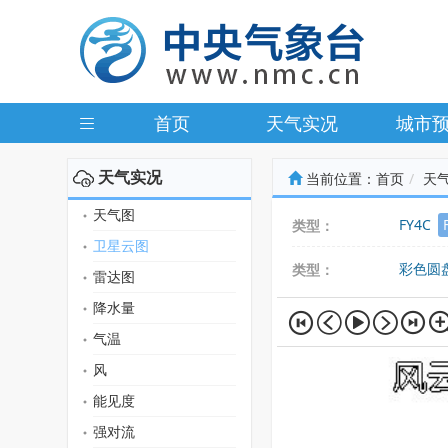
首页
天气实况
城市
天气实况
当前位置：
首页
天
天气图
FY4C
类型：
卫星云图
彩色圆
类型：
雷达图
降水量
气温
风
能见度
强对流