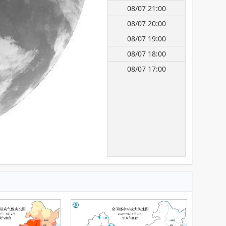
08/07 21:00
08/07 20:00
08/07 19:00
08/07 18:00
08/07 17:00