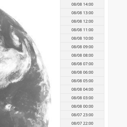
08/08 14:00
08/08 13:00
08/08 12:00
08/08 11:00
08/08 10:00
08/08 09:00
08/08 08:00
08/08 07:00
08/08 06:00
08/08 05:00
08/08 04:00
08/08 03:00
08/08 00:00
08/07 23:00
08/07 22:00