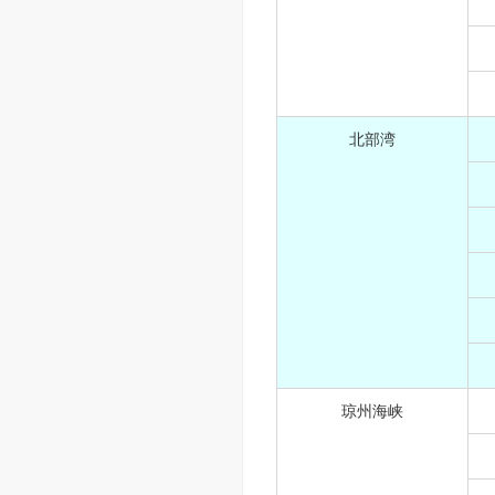
北部湾
琼州海峡