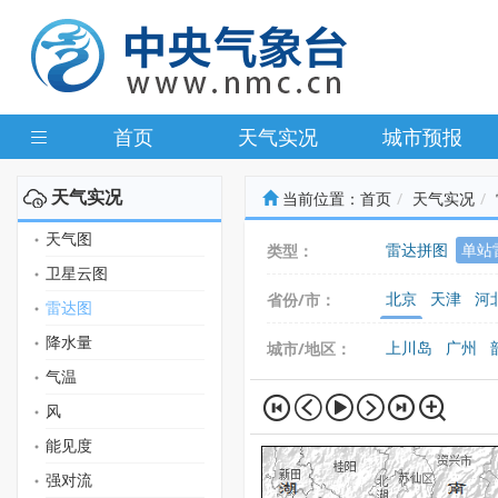
首页
天气实况
城市预报
天气实况
当前位置：
首页
天气实况
天气图
雷达拼图
单站
类型：
卫星云图
北京
天津
河
省份/市：
雷达图
广东
广西
海
降水量
上川岛
广州
城市/地区：
气温
风
能见度
强对流