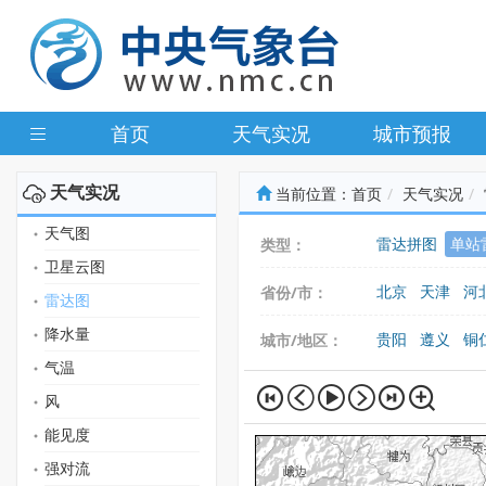
首页
天气实况
城市预报
天气实况
当前位置：
首页
天气实况
天气图
雷达拼图
单站
类型：
卫星云图
北京
天津
河
省份/市：
雷达图
广东
广西
海
降水量
贵阳
遵义
铜
城市/地区：
气温
风
能见度
强对流