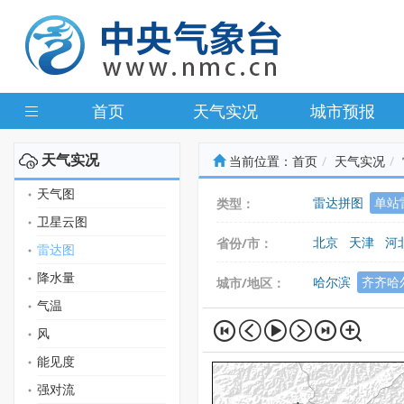
首页
天气实况
城市预报
天气实况
当前位置：
首页
天气实况
天气图
雷达拼图
单站
类型：
卫星云图
北京
天津
河
省份/市：
雷达图
广东
广西
海
降水量
哈尔滨
齐齐哈
城市/地区：
气温
风
能见度
强对流