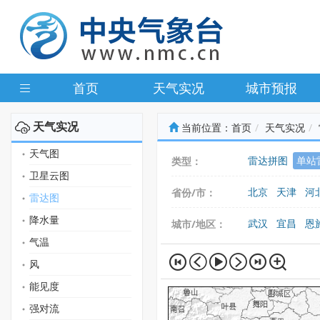
首页
天气实况
城市预报
天气实况
当前位置：
首页
天气实况
天气图
雷达拼图
单站
类型：
卫星云图
北京
天津
河
省份/市：
雷达图
广东
广西
海
降水量
武汉
宜昌
恩
城市/地区：
气温
风
能见度
强对流