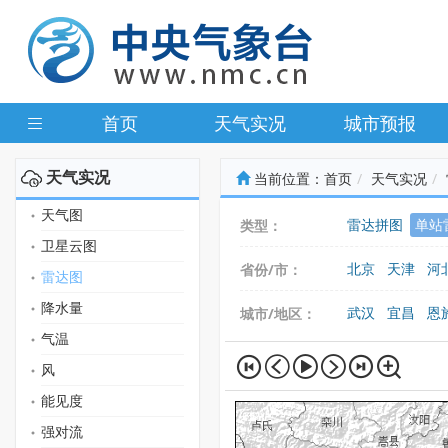
首页
天气实况
城市预报
天气实况
当前位置：
首页
天气实况
天气图
雷达拼图
单站
类型：
卫星云图
北京
天津
河
省份/市：
雷达图
广东
广西
海
降水量
武汉
宜昌
恩
城市/地区：
气温
风
能见度
强对流