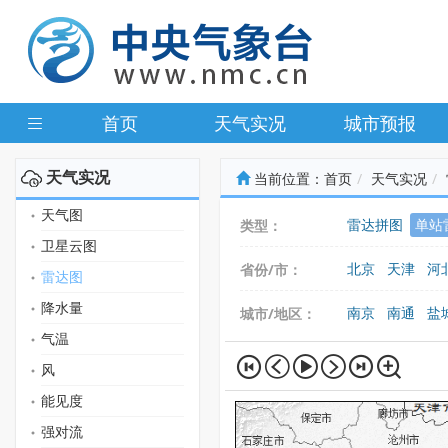
首页
天气实况
城市预报
天气实况
当前位置：
首页
天气实况
天气图
雷达拼图
单站
类型：
卫星云图
北京
天津
河
省份/市：
雷达图
广东
广西
海
降水量
南京
南通
盐
城市/地区：
气温
风
能见度
强对流