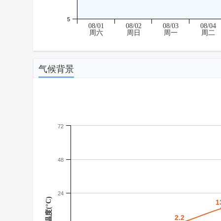
5
08/01
08/02
08/03
08/04
周六
周日
周一
周二
气候背景
72
48
24
温度(°C)
1
1
2.2
2.2