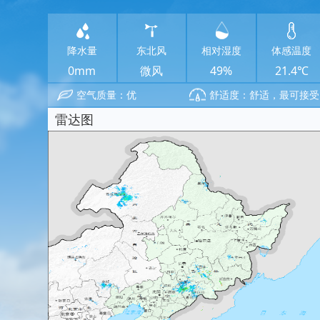
降水量
东北风
相对湿度
体感温度
0mm
微风
49%
21.4℃
空气质量：优
舒适度：舒适，最可接受
雷达图