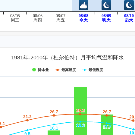
08/05
08/06
08/07
08/08
08/09
08/10
后天
周三
周四
周五
今天
明天
1981年-2010年（杜尔伯特）月平均气温和降水
降水量
最高温度
最低温度
28.2
28.2
26.7
26.7
26.7
26.7
21.2
21.2
20
20
3.1
3.1
19.3
19.3
17.7
17.7
16.1
16.1
10
10
9.5
9.5