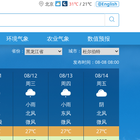
北京
31℃
/ 21℃
|
English
环境气象
农业气象
数值预报
省份：
城市：
发布时间：08-08 08:00
1
08/12
08/13
08/14
二
周三
周四
周五
雨
小雨
小雨
阴
风
北风
东风
北风
级
微风
微风
微风
℃
27℃
27℃
27℃