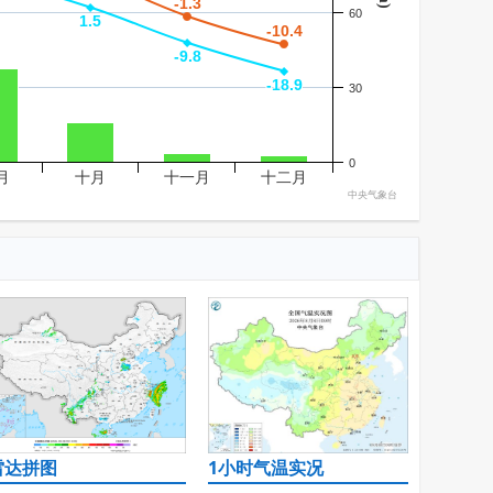
-1.3
-1.3
60
1.5
1.5
-10.4
-10.4
-9.8
-9.8
-18.9
-18.9
30
0
月
十月
十一月
十二月
中央气象台
雷达拼图
1小时气温实况