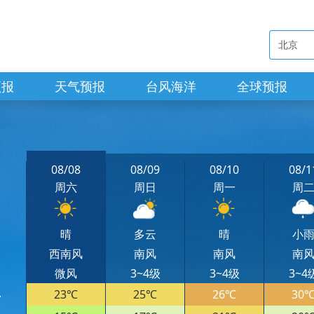
预报
天气预报
台风海洋
全球预报
08/08
08/09
08/10
08/1
周六
周日
周一
周
晴
多云
晴
小
西南风
南风
南风
南
微风
3~4级
3~4级
3~4
23℃
25℃
26℃
30