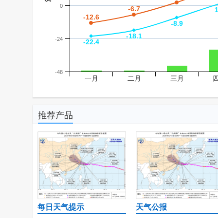
0
-6.7
-6.7
1
1
-12.6
-12.6
-8.9
-8.9
-18.1
-18.1
-24
-22.4
-22.4
-48
一月
二月
三月
推荐产品
每日天气提示
天气公报