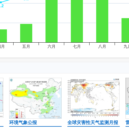
.2
.2
四月
五月
六月
七月
八月
九
环境气象公报
全球灾害性天气监测月报