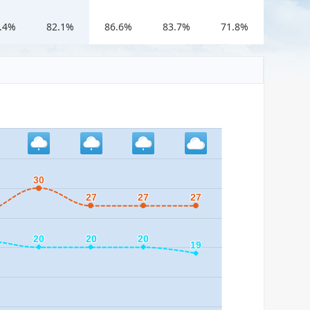
.4%
82.1%
86.6%
83.7%
71.8%
51%
30
30
27
27
27
27
27
27
20
20
20
20
20
20
19
19