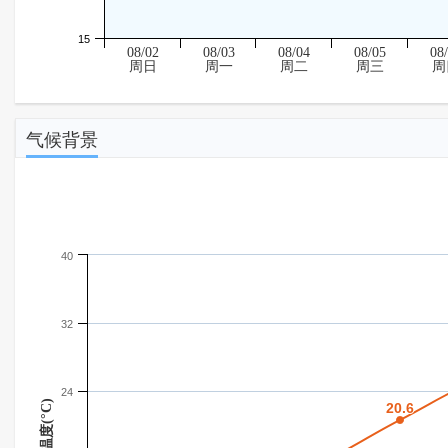
15
08/02
08/03
08/04
08/05
08
周日
周一
周二
周三
周
气候背景
40
32
24
温度(°C)
20.6
20.6