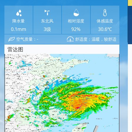
降水量
东北风
相对湿度
体感温度
0.1mm
3级
92%
30.6℃
空气质量：-
舒适度：温暖，较舒适
雷达图