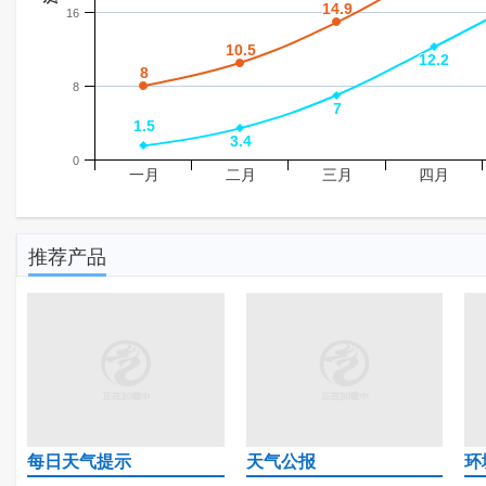
14.9
14.9
16
10.5
10.5
12.2
12.2
8
8
8
7
7
1.5
1.5
3.4
3.4
0
一月
二月
三月
四月
推荐产品
每日天气提示
天气公报
环