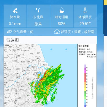
降水量
东北风
相对湿度
体感温度
0.1mm
微风
80%
29.6℃
空气质量：优
舒适度：温暖，较舒适
雷达图