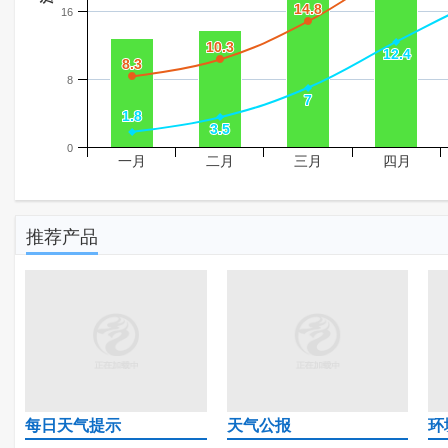
14.8
14.8
16
10.3
10.3
12.4
12.4
8.3
8.3
8
7
7
1.8
1.8
3.5
3.5
0
一月
二月
三月
四月
推荐产品
每日天气提示
天气公报
环