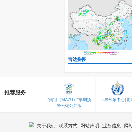
雷达拼图
推荐服务
“妈祖（MAZU）”早期预
世界气象中心(北京
警云端公共版
关于我们
联系方式
网站声明
业务信息
网