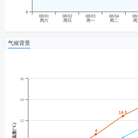
0
08/01
08/02
08/03
08/04
08
周六
周日
周一
周二
周
气候背景
36
24
14.5
14.5
12
温度(°C)
4
4