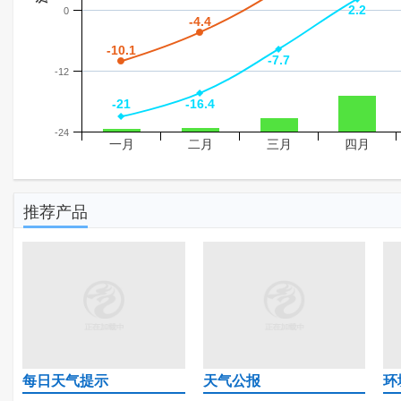
2.2
2.2
0
-4.4
-4.4
-10.1
-10.1
-7.7
-7.7
-12
-21
-21
-16.4
-16.4
-24
一月
二月
三月
四月
推荐产品
每日天气提示
天气公报
环