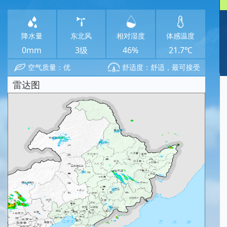
降水量
东北风
相对湿度
体感温度
0mm
3级
46%
21.7℃
空气质量：优
舒适度：舒适，最可接受
雷达图