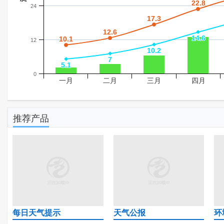
22.8
22.8
24
17.3
17.3
12.6
12.6
14.6
14.6
10.1
10.1
12
10.2
10.2
7
7
5.1
5.1
0
一月
二月
三月
四月
推荐产品
每日天气提示
天气公报
环