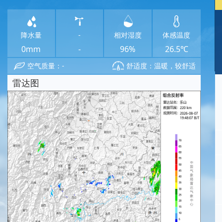
降水量
-
相对湿度
体感温度
0mm
-
96%
26.5℃
空气质量：-
舒适度：温暖，较舒适
雷达图